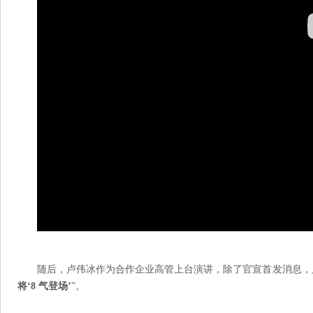
随后，卢伟冰作为合作企业高管上台演讲，除了官宣首发消息，卢总
将‘8 气登场’
”。