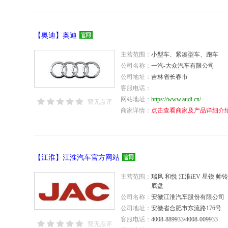
【奥迪】奥迪
主营范围：
小型车、紧凑型车、跑车
公司名称：
一汽-大众汽车有限公司
公司地址：
吉林省长春市
客服电话：
网站地址：
https://www.audi.cn/
暂无点评
商家详情：
点击查看商家及产品详细介
【江淮】江淮汽车官方网站
主营范围：
瑞风 和悦 江淮iEV 星锐 帅
底盘
公司名称：
安徽江淮汽车股份有限公司
公司地址：
安徽省合肥市东流路176号
客服电话：
4008-889933/4008-009933
暂无点评