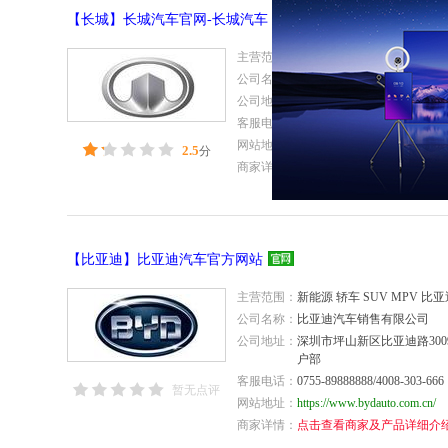
【长城】长城汽车官网-长城汽车
主营范围：
轿车、SUV、皮卡
公司名称：
长城汽车股份有限公司
公司地址：
河北省保定市朝阳南大街226
客服电话：
400-666-1990
网站地址：
https://www.gwm.com.cn/index
2.5
分
商家详情：
点击查看商家及产品详细介
【比亚迪】比亚迪汽车官方网站
主营范围：
新能源 轿车 SUV MPV 
公司名称：
比亚迪汽车销售有限公司
公司地址：
深圳市坪山新区比亚迪路30
户部
客服电话：
0755-89888888/4008-303-666
暂无点评
网站地址：
https://www.bydauto.com.cn/
商家详情：
点击查看商家及产品详细介