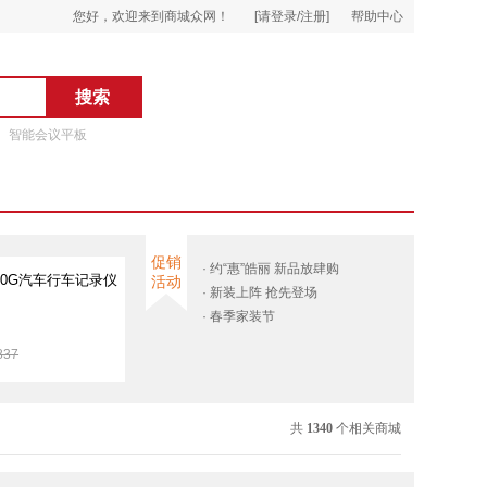
您好，欢迎来到商城众网！
[请登录/注册]
帮助中心
智能会议平板
促销
· 约“惠”皓丽 新品放肆购
20G汽车行车记录仪
活动
· 新装上阵 抢先登场
· 春季家装节
837
共
1340
个相关商城