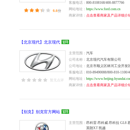
客服电话：
800-8108168/400-8877766
网站地址：
https://www.ford.com.cn
6.6
分
商家详情：
点击查看商家及产品详细介
【北京现代】北京现代
主营范围：
汽车
公司名称：
北京现代汽车有限公司
公司地址：
北京市顺义区林河工业开发区
客服电话：
010-89490088/800-810-1100/4
网站地址：
https://www.beijing-hyundai.c
暂无点评
商家详情：
点击查看商家及产品详细介
【别克】别克官方网站
主营范围：
昂科雷 昂科威 昂科拉 GL8 
英朗XT 凯越