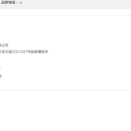
品牌地域：
限公司
方路1215-1217号陆家嘴软件
/
绍