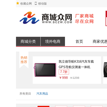
收藏众网
移动版
商城分类
境外电商
首页
商家优
热销
凯立德导航K316汽车车载
推荐
GPS导航仪测速一体机
7.7折
￥998
￥1298
所有类目
汽车用品