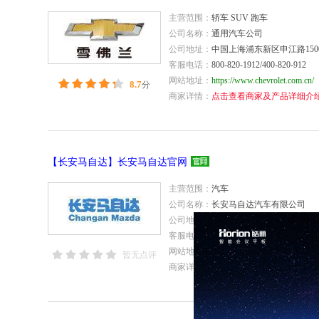
主营范围：
轿车 SUV 跑车
公司名称：
通用汽车公司
公司地址：
中国上海浦东新区申江路150
客服电话：
800-820-1912/400-820-912
网站地址：
https://www.chevrolet.com.cn/
8.7
分
商家详情：
点击查看商家及产品详细介
【长安马自达】长安马自达官网
主营范围：
汽车
公司名称：
长安马自达汽车有限公司
公司地址：
南京市江宁开发区苏源大道6
客服电话：
800-807-2777 /400-800-2777
网站地址：
http://www.changan-mazda.com
暂无点评
商家详情：
点击查看商家及产品详细介