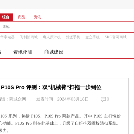
综合
商品
资讯
华帝电器
飞利浦商城
惠人原汁机
酷派手机
金立手机
SKG官网商城
惠
资讯评测
商城建设
10S Pro 评测：双“机械臂”扫拖一步到位
编辑：商城众网
发表时间：2024年03月18日
0
列，包括 P10S、P10S Pro 两款产品。其中 P10S 主打性价
能。P10S Pro 则在此基础上，升级了自维护双螺旋清扫系统、
大吸力。