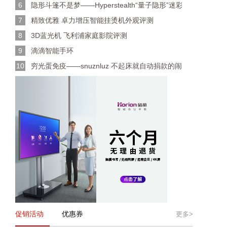
6
隐形斗篷不是梦——Hyperstealth“量子隐形”迷彩布料
7
精致优雅 卓力增压智能挂烫机外观评测
8
3D蓝光机 飞利浦家庭影院评测
9
滴滴智能手环
10
穷光蛋免疫——snuznluz 不起床就自动捐款的闹钟
促销活动
优惠券
更多>