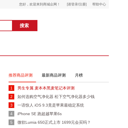
您好，欢迎来到商城众网！
[请登录/注册]
帮助中心
推荐商品评测
最新商品评测
月榜
1
男生专属 麦本本黑麦笔记本评测
2
如何选购空气净化器 松下空气净化器多少钱
3
一语惊人 iOS 9.3竟是苹果最稳定系统
4
iPhone SE 跑超越苹果6s
5
微软Lumia 650正式上市 1699元会买吗？