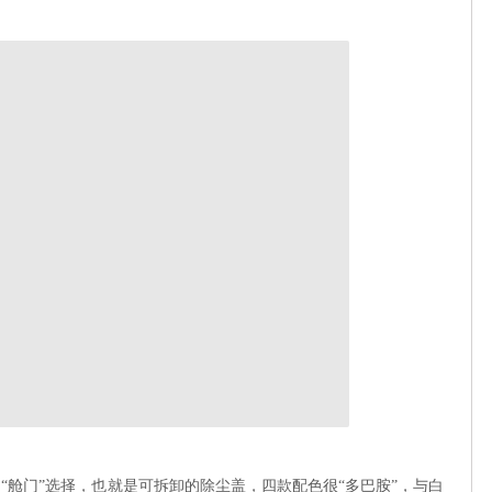
配色的“舱门”选择，也就是可拆卸的除尘盖，四款配色很“多巴胺”，与白