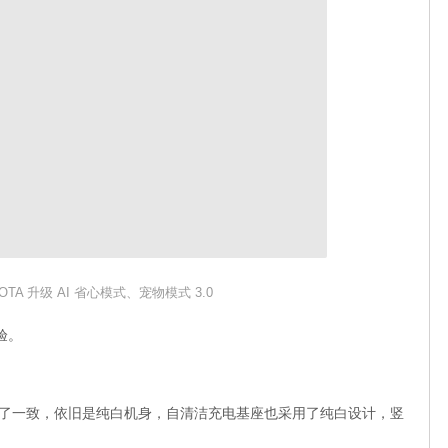
 OTA 升级 AI 省心模式、宠物模式 3.0
验。
o 基本保持了一致，依旧是纯白机身，自清洁充电基座也采用了纯白设计，竖