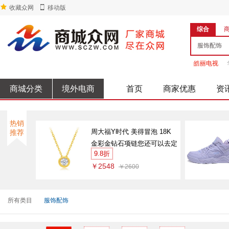
收藏众网
移动版
综合
皓丽电视
商城分类
境外电商
首页
商家优惠
资
热销
周大福Y时代 美得冒泡 18K
推荐
金彩金钻石项链您还可以去定
9.8折
制专区看看
￥2548
￥2600
所有类目
服饰配饰