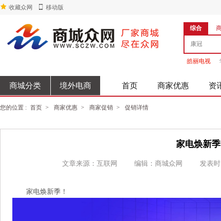
收藏众网
移动版
综合
皓丽电视
商城分类
境外电商
首页
商家优惠
资
您的位置 :
首页
>
商家优惠
>
商家促销
>
促销详情
家电焕新季
文章来源：互联网
编辑：商城众网
发表时
家电焕新季！