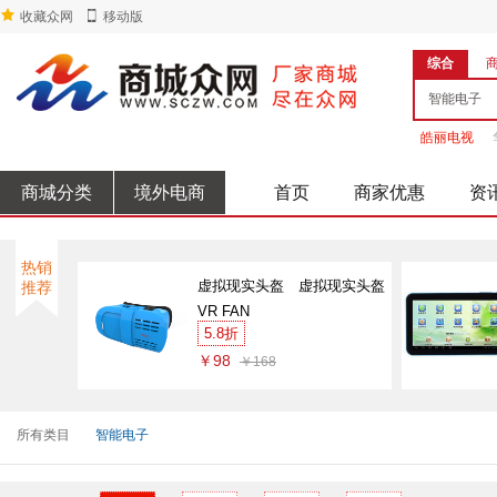
收藏众网
移动版
综合
皓丽电视
商城分类
境外电商
首页
商家优惠
资
热销
虚拟现实头盔 虚拟现实头盔
推荐
VR FAN
5.8折
￥98
￥168
所有类目
智能电子