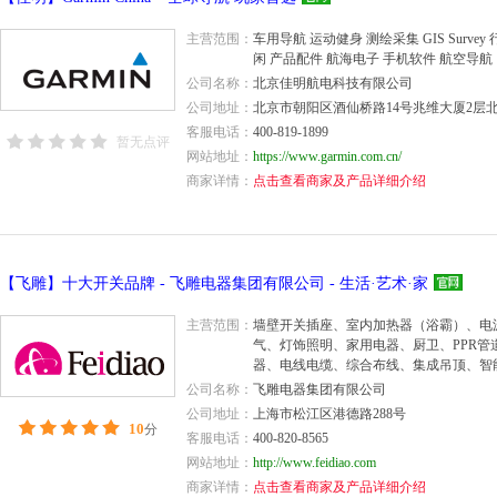
主营范围：
车用导航 运动健身 测绘采集 GIS Surve
闲 产品配件 航海电子 手机软件 航空导航
公司名称：
北京佳明航电科技有限公司
公司地址：
北京市朝阳区酒仙桥路14号兆维大厦2层北
客服电话：
400-819-1899
暂无点评
网站地址：
https://www.garmin.com.cn/
商家详情：
点击查看商家及产品详细介绍
【飞雕】十大开关品牌 - 飞雕电器集团有限公司 - 生活·艺术·家
主营范围：
墙壁开关插座、室内加热器（浴霸）、电
气、灯饰照明、家用电器、厨卫、PPR管
器、电线电缆、综合布线、集成吊顶、智
暖、涂料、移动照明、五金工具等
公司名称：
飞雕电器集团有限公司
公司地址：
上海市松江区港德路288号
10
分
客服电话：
400-820-8565
网站地址：
http://www.feidiao.com
商家详情：
点击查看商家及产品详细介绍