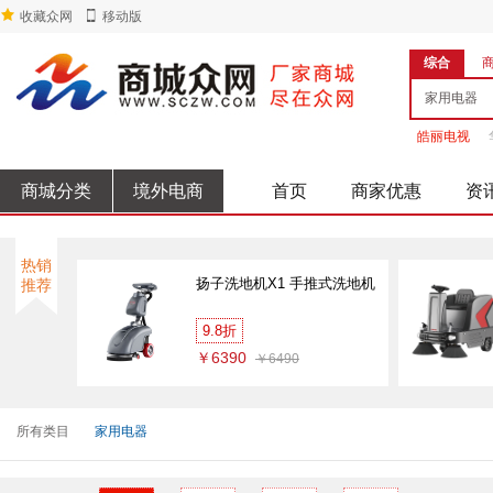
收藏众网
移动版
综合
皓丽电视
商城分类
境外电商
首页
商家优惠
资
热销
扬子洗地机X1 手推式洗地机
推荐
9.8折
￥6390
￥6490
所有类目
家用电器