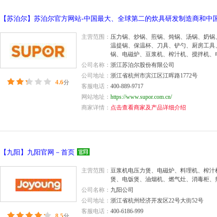
主营范围：
压力锅、炒锅、煎锅、炖锅、汤锅、奶锅
温提锅、保温杯、刀具、铲勺、厨房工具
锅、电磁炉、豆浆机、榨汁机、搅拌机、
电蒸锅、煮蛋器、电火锅、面包机、煎烤
公司名称：
浙江苏泊尔股份有限公司
机、燃气灶、消毒柜
公司地址：
浙江省杭州市滨江区江晖路1772号
4.6
分
客服电话：
400-889-9717
网站地址：
https://www.supor.com.cn/
商家详情：
点击查看商家及产品详细介绍
【九阳】九阳官网－首页
主营范围：
豆浆机电压力煲、电磁炉、料理机、榨汁
煲、电饭煲、油烟机、燃气灶、消毒柜、
公司名称：
九阳公司
公司地址：
浙江省杭州经济开发区22号大街52号
客服电话：
400-6186-999
8.5
分