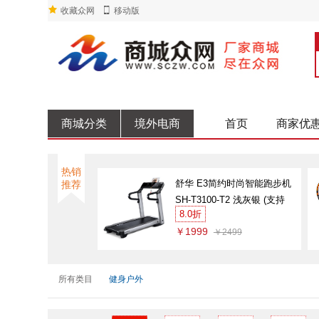
收藏众网
移动版
商城分类
境外电商
首页
商家优
热销
舒华 E3简约时尚智能跑步机
推荐
SH-T3100-T2 浅灰银 (支持
8.0折
HUAWEI HiLink)
￥1999
￥2499
所有类目
健身户外