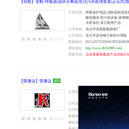
主营范围：
呼吸保护用品 消防器材及防护
艇筏属具 防污染设备 玻璃钢
水柜系列 其它船用产品
公司名称：
东台市安航船舶器材厂
公司地址：
东台市农业银行新街分理处
暂无点评
客服电话：
0515-85755556/013851034928
网站地址：
http://www.dfcb2008.com/
商家详情：
点击查看商家及产品详细介
【荣康达】荣康达
主营范围：
跑步机 综合力量型 专业健身 
休闲康复 户外休闲健身 商
公司名称：
天津市荣康达健身器材有限
公司地址：
天津武清区王庆坨开发区庆通
客服电话：
022-29525285/29525259/1375
暂无点评
网站地址：
http://www.rkdchina.com/
商家详情：
点击查看商家及产品详细介