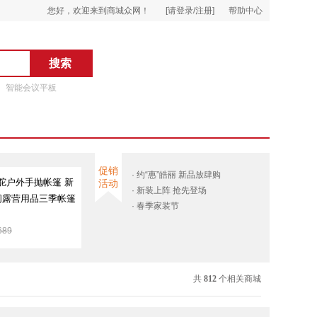
您好，欢迎来到商城众网！
[请登录/注册]
帮助中心
智能会议平板
促销
· 约“惠”皓丽 新品放肆购
骆驼户外手抛帐篷 新
活动
· 新装上阵 抢先登场
闲露营用品三季帐篷
· 春季家装节
5
689
共
812
个相关商城