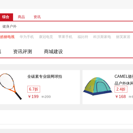
综合
商品
资讯
皓丽电视
华为手机
康冠电竞
苹果手机
福比特
科沃斯家电
丽芙家居
惠
资讯评测
商城建设
全碳素专业级网球拍
CAMEL
品户外休
6.7折
2.4折
5W3C516
￥199
￥168
￥299
￥