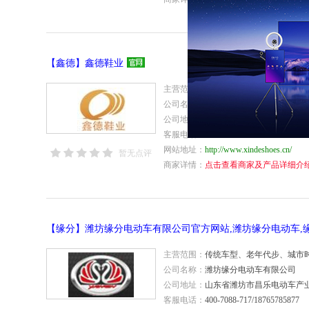
【鑫德】鑫德鞋业
主营范围：
注射鞋 军靴
公司名称：
高密市鑫德鞋业有限公司
公司地址：
山东省潍坊市高密市柏城镇
客服电话：
86-536-2571518/13863635818
网站地址：
http://www.xindeshoes.cn/
暂无点评
商家详情：
点击查看商家及产品详细介
【缘分】潍坊缘分电动车有限公司官方网站,潍坊缘分电动车,
主营范围：
传统车型、老年代步、城市
公司名称：
潍坊缘分电动车有限公司
公司地址：
山东省潍坊市昌乐电动车产业
客服电话：
400-7088-717/18765785877