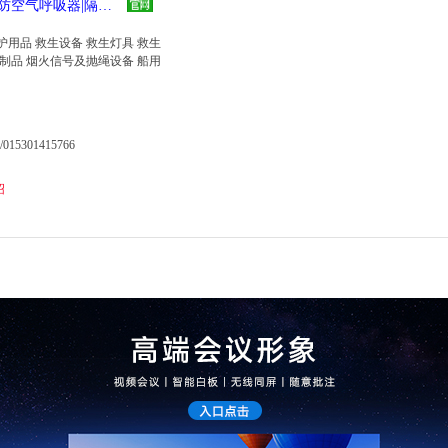
【安航】安航-呼吸器|油水分离器|生活污水处理装置|正压式消防空气呼吸器|隔热服|消防隔热服
用品 救生设备 救生灯具 救生
制品 烟火信号及抛绳设备 船用
/015301415766
绍
登山 划船 健身车 杠 哑铃 拳击
用健身器材
公司
道12号
2687867/13821847436
绍