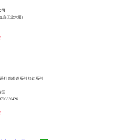
公司
红喜工业大厦)
绍
系列 跆拳道系列 杠铃系列
发区
3703330426
绍