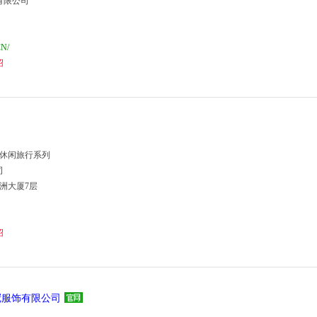
有限公司
CN/
绍
 休闲旅行系列
司
五洲大厦7层
绍
冠服饰有限公司