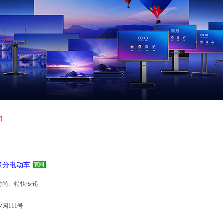
白羊山高新技术工业园
/13589166518
绍
缘分电动车
时尚、特快专递
园111号