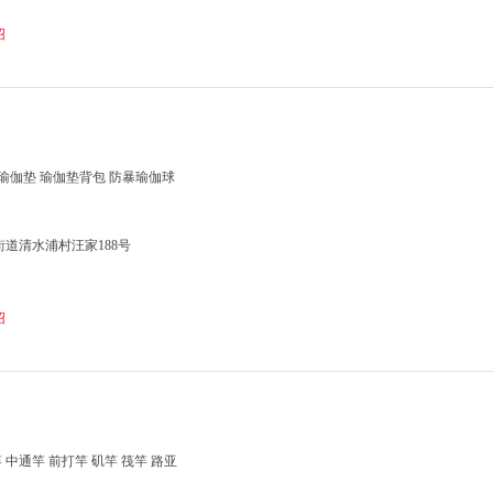
绍
VC瑜伽垫 瑜伽垫背包 防暴瑜伽球
道清水浦村汪家188号
绍
 中通竿 前打竿 矶竿 筏竿 路亚