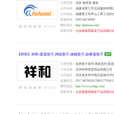
主营范围：
泳装 健美装 服装
公司名称：
福建省晋江市元冠服饰有限
公司地址：
福建晋江市罗山上郭工业区(
客服电话：
0595-88150969
网站地址：
http://danbona.com/
暂无点评
商家详情：
点击查看商家及产品详细介
【祥和】祥和-柔道垫子,摔跤垫子,体操垫子,跆拳道垫子
主营范围：
各种垫子系列 摔跤系列 柔道
公司名称：
沧州祥和体育用品有限公司
公司地址：
河北省沧州市海兴县南马开
客服电话：
0317-6676026/13903177636/1
网站地址：
http://www.czxhgs.com/
暂无点评
商家详情：
点击查看商家及产品详细介