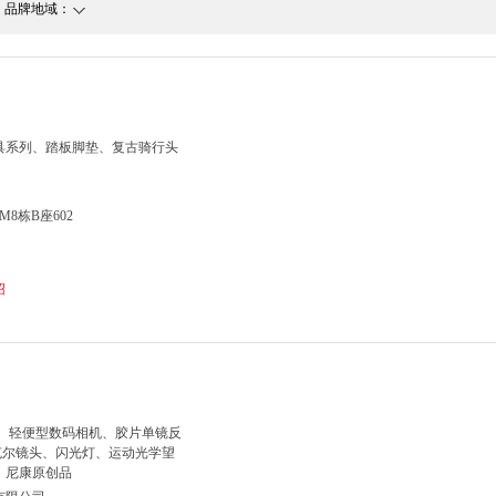
品牌地域：
具系列、踏板脚垫、复古骑行头
8栋B座602
绍
 1、轻便型数码相机、胶片单镜反
克尔镜头、闪光灯、运动光学望
、尼康原创品