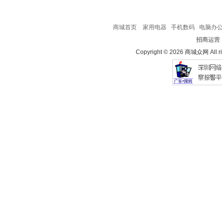
商城首页
家用电器
手机数码
电脑办
招商运营
Copyright © 2026 商城众网 All ri