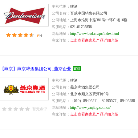
主营范围：
啤酒
公司名称：
百威中国销售有限公司
公司地址：
上海市淮海中路381号中环广场16楼
客服电话：
021-61705858
网站地址：
http://www.bud.cn//pc/index.html
9
分
商家详情：
点击查看商家及产品详细介绍
【燕京】燕京啤酒集团公司_燕京企业
主营范围：
啤酒
公司名称：
燕京啤酒集团公司
公司地址：
北京市顺义区双河路9号
客服电话：
（010）89495511、89495577、89495588
网站地址：
http://www.yanjing.com.cn/
暂无点评
商家详情：
点击查看商家及产品详细介绍