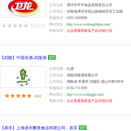
公司名称：
漯河市平平食品有限责任公司
公司地址：
河南省漯河市燕山路南段民营工业园
客服电话：
0395-2669990
网站地址：
http://www.weilongshipin.com/
暂无点评
商家详情：
点击查看商家及产品详细介绍
【武陵】中国名酒-武陵酒
主营范围：
白酒
公司名称：
湖南武陵酒有限公司
公司地址：
湖南省 常德市 武陵区 德山中路598号
客服电话：
0736-7313509
网站地址：
http://www.wulingjiu.com/
10
分
商家详情：
点击查看商家及产品详细介绍
【鼎丰】上海鼎丰酿造食品有限公司 - 首页