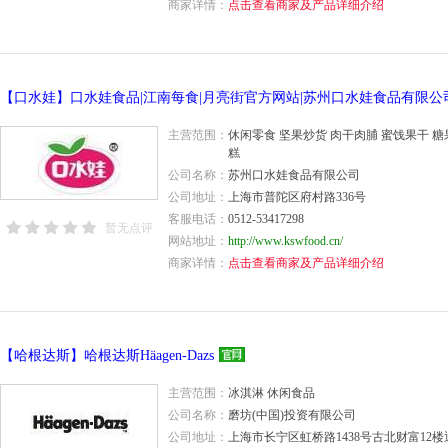
商家详情：
点击查看商家及产品详细介绍
主营范围：
休闲零食 坚果炒货 肉干肉脯 蜜饯果干 糖
糕
公司名称：
苏州口水娃食品有限公司
公司地址：
上海市普陀区府村路336号
客服电话：
0512-53417298
暂无点评
网站地址：
http://www.kswfood.cn/
商家详情：
点击查看商家及产品详细介绍
【哈根达斯】哈根达斯Häagen-Dazs
主营范围：
冰淇淋 休闲食品
公司名称：
磨坊(中国)投资有限公司
公司地址：
上海市长宁区虹桥路1438号古北财富12