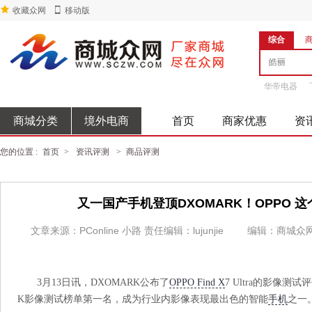
收藏众网
移动版
综合
华帝电器
商城分类
境外电商
首页
商家优惠
资
您的位置 :
首页
>
资讯评测
>
商品评测
又一国产手机登顶DXOMARK！OPPO
文章来源：PConline 小路 责任编辑：lujunjie
编辑：商城众
3月13日讯，DXOMARK公布了
OPPO Find X
7 Ultra的影像测试
K影像测试榜单第一名，成为行业内影像表现最出色的智能
手机
之一