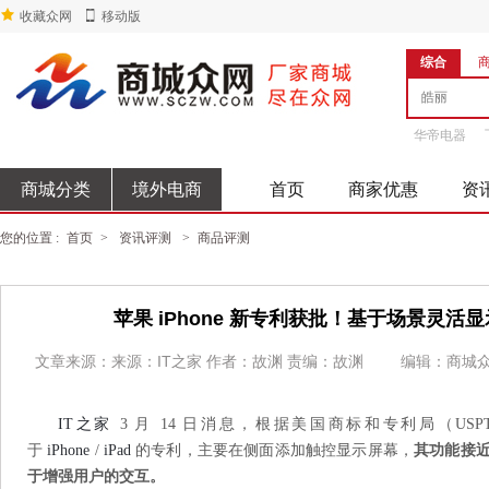
收藏众网
移动版
综合
华帝电器
商城分类
境外电商
首页
商家优惠
资
您的位置 :
首页
>
资讯评测
>
商品评测
苹果 iPhone 新专利获批！基于场景灵活显
文章来源：来源：IT之家 作者：故渊 责编：故渊
编辑：商城
IT之家
3 月 14 日消息，根据美国商标和专利局（U
于
iPhone
/
iPad
的专利，主要在侧面添加触控显示屏幕，
其功能接近于
于增强用户的交互。