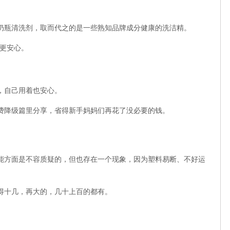
奶瓶清洗剂，取而代之的是一些熟知品牌成分健康的洗洁精。
着更安心。
，自己用着也安心。
费降级篇里分享，省得新手妈妈们再花了没必要的钱。
能方面是不容质疑的，但也存在一个现象，因为塑料易断、不好运
得十几，再大的，几十上百的都有。