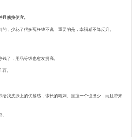
并且贼拉便宜。
之前的，少花了很多冤枉钱不说，重要的是，幸福感不降反升。
挣钱了，用品等级也愈发提高。
几百。
带给我皮肤上的优越感，该长的粉刺、痘痘一个也没少，而且带来
皂。