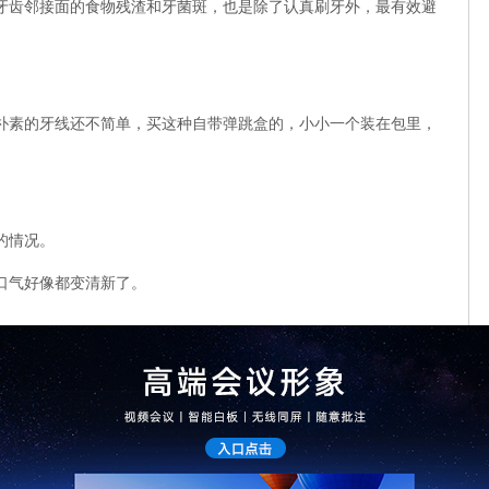
牙齿邻接面的食物残渣和牙菌斑，也是除了认真刷牙外，最有效避
朴素的牙线还不简单，买这种自带弹跳盒的，小小一个装在包里，
的情况。
口气好像都变清新了。
于洗衣机，因为滚筒洗衣机都是洗衣液添加盒，用洗衣粉不太方
己作（zuo），追新心理步入了消费陷阱。