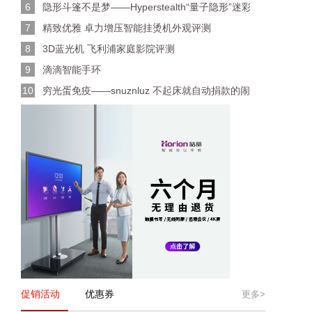
6
隐形斗篷不是梦——Hyperstealth“量子隐形”迷彩布料
7
精致优雅 卓力增压智能挂烫机外观评测
8
3D蓝光机 飞利浦家庭影院评测
9
滴滴智能手环
10
穷光蛋免疫——snuznluz 不起床就自动捐款的闹钟
促销活动
优惠券
更多>