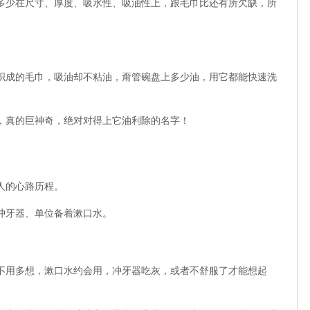
多少在尺寸、厚度、吸水性、吸油性上，跟毛巾比还有所欠缺，所
织成的毛巾，吸油却不粘油，甭管碗盘上多少油，用它都能快速洗
，真的巨神奇，绝对对得上它油利除的名字！
人的心路历程。
冲牙器、单位备着漱口水。
不用多想，漱口水约会用，冲牙器吃灰，或者不舒服了才能想起