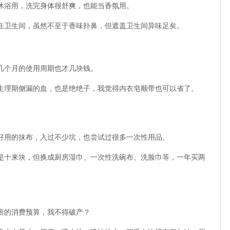
沐浴用，洗完身体很舒爽，也能当香氛用。
在卫生间，虽然不至于香味扑鼻，但遮盖卫生间异味足矣。
几个月的使用周期也才几块钱。
生理期侧漏的血，也是绝绝子，我觉得内衣皂顺带也可以省了。
好用的抹布，入过不少坑，也尝试过很多一次性用品。
是十来块，但换成厨房湿巾、一次性洗碗布、洗脸巾等，一年买两
倍的消费预算，我不得破产？