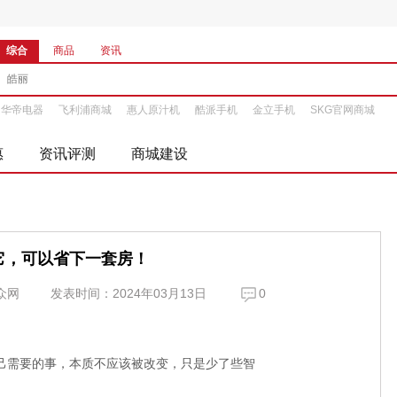
综合
商品
资讯
华帝电器
飞利浦商城
惠人原汁机
酷派手机
金立手机
SKG官网商城
惠
资讯评测
商城建设
它，可以省下一套房！
众网
发表时间：2024年03月13日
0
己需要的事，本质不应该被改变，只是少了些智