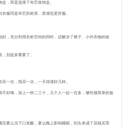
纳盒，而是选择了布艺收纳盒。
与衣服同是布艺的材质，质感也更舒服。
刚好，充分利用衣柜空间的同时，还解决了裤子、小件衣物的收
说，别提多重要了。
你买一次，我买一次，一天得灌好几杯。
得不好喝，加上一杯二三十，几个人一起一百多，够吃顿简单的饭
喝完要么当下口发酸，要么晚上影响睡眠，到头来成了花钱买罪