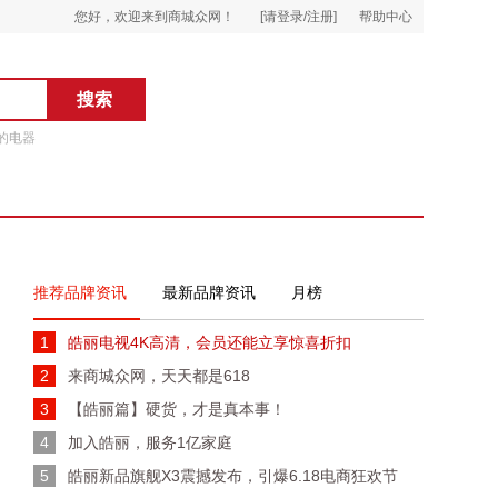
您好，欢迎来到商城众网！
[请登录/注册]
帮助中心
的电器
推荐品牌资讯
最新品牌资讯
月榜
1
皓丽电视4K高清，会员还能立享惊喜折扣
2
来商城众网，天天都是618
3
【皓丽篇】硬货，才是真本事！
4
加入皓丽，服务1亿家庭
5
皓丽新品旗舰X3震撼发布，引爆6.18电商狂欢节