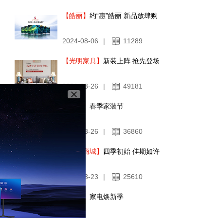
【皓丽】
约“惠”皓丽 新品放肆购
2024-08-06
|
11289
【光明家具】
新装上阵 抢先登场
2021-03-26
|
49181
【海信】
春季家装节
2021-03-26
|
36860
【佳能商城】
四季初始 佳期如许
2021-03-23
|
25610
【美的】
家电焕新季