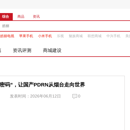
综合
商品
资讯
皓丽电视
苹果手机
小米手机
乐视
魅族商城
联想商城
中兴手机
美
惠
资讯评测
商城建设
密码”，让国产PDRN从烟台走向世界
发表时间：2026年06月12日
0