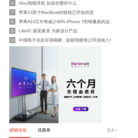
6
Vinci智能耳机 知道你爱听什么
7
苹果13英寸MacBook的铰链已开始供货
8
苹果A10芯片将减少40% iPhone 7的销量真的这么少？
9
LifeVC 丽芙家居 为家设计产品
10
中国电子信息百强揭晓，皓丽智能母公司连续八年上榜
促销活动
优惠券
更多>