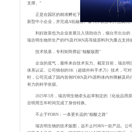
支撑。”
正是在园区的精准孵化下，瑞吉明顺利获评国家高新
新型中小企业，并完成A轮融资。董书萍教授本人也成功入选
利好政策也为企业发展注入强劲动力，烟台市出台的《烟
瑞吉明生物所生产的PN及PDRN高等级原料列为重点支持
技术筑基，专利矩阵撑起“核酸版图”
企业的底气，最终来自技术实力。截至目前，瑞吉明已授
体系认证。公司独创的SK（超级外科手术刀）技术，可对
时，公司完成了国内首例PDRN及PN原料体内外降解及药
有力的科学依据。
2025年3月，瑞吉明生物牵头起草制定的《化妆品
吉明用五年时间完成了身份转换。
不止于PDRN：一条更长远的“核酸之路”
瑞吉明生物的技术版图，远不止PDRN一款产品。公司