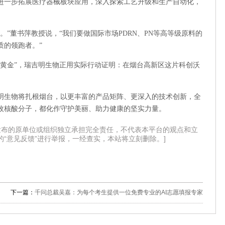
，进一步拓展医疗器械板块应用，深入探索工艺升级和生产自动化，
”董书萍教授说，“我们要做国际市场PDRN、PN等高等级原料的
质的领跑者。”
生黄金”，瑞吉明生物正用实际行动证明：在烟台高新区这片科创沃
。
明生物将扎根烟台，以更丰富的产品矩阵、更深入的技术创新，全
枚核酸分子，都化作守护美丽、助力健康的坚实力量。
发布的原单位或组织独立承担完全责任，不代表本平台的观点和立
“意见反馈”进行举报，一经查实，本站将立刻删除。]
下一篇：
千问总裁吴嘉：为每个考生提供一位免费专业的AI志愿填报专家