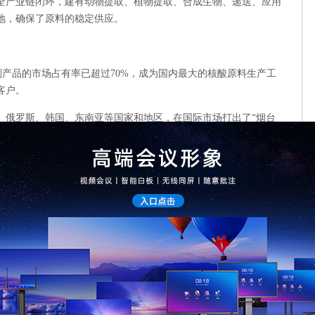
全产业链闭环，建有动物提取、植物提取、合成生物、递送、应用
地，确保了原料的稳定供应。
别产品的市场占有率已超过70%，成为国内最大的核酸原料生产工
客户。
、俄罗斯、韩国、东南亚等国家和地区，在国际市场打出了“烟台
全程“陪跑”。
创新技术支持、创业辅导、产业对接、管理咨询等全链条、一站式
对接什么资源，园区工作人员比企业自己还清楚。
实不太懂。是园区手把手帮我们梳理了高新技术企业、专精特新企
授说，“在烟台创业，我们不是单打独斗，背后有一整套服务体系在