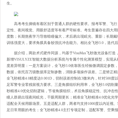
生。
高考考生摘镜有着区别于普通人群的硬性要求。报考军警、飞行
定性、夜间视觉、用眼舒适度等有着严苛标准。考生普遍存在四大用
度数；长期熬夜学习导致暗瞳偏大，术后易出现眩光、重影；长期戴
训练强度大，要求角膜具备较强抗冲击能力。相比全飞秒3.0，迭代后
据介绍，两款术式硬件同源，均基于VisuMax飞秒激光设备打造
新增VISULYZE智能大数据分析系统与专属个性化测算模型，实
度差异明显：一是方案设计，全飞秒3.0依靠医生经验微调固定参数，
数据，依托百万级数据库定制参数，消除多项操作误差。二是矫正精度，
全飞秒精准4.0精度达0.001D，切削误差控制在3微米内，针对50
足军警专业零残留视力要求。三是角膜组织利用率，全飞秒3.0切削
秒精准4.0优化切削逻辑，节省角膜组织，术后角膜稳定性、抗冲击性
瞳人群易出现夜间眩光，干眼周期更长；精准全飞秒精准4.0优化光
适配全天候用眼场景。五是适配人群，两者均支持1000度以内近视、5
足日常用眼的考生；全飞秒精准4.0主打专项定制，适配军警、空乘