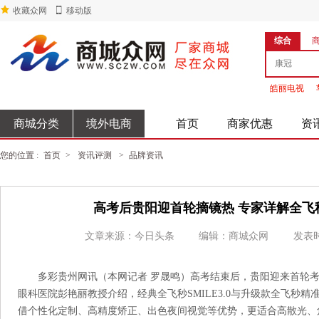
收藏众网
移动版
综合
皓丽电视
商城分类
境外电商
首页
商家优惠
资
您的位置 :
首页
>
资讯评测
>
品牌资讯
高考后贵阳迎首轮摘镜热 专家详解全飞秒 3
文章来源：今日头条
编辑：商城众网
发表时
多彩贵州网讯（本网记者 罗晟鸣）高考结束后，贵阳迎来首轮
眼科医院彭艳丽教授介绍，经典全飞秒SMILE3.0与升级款全飞秒精准4.
借个性化定制、高精度矫正、出色夜间视觉等优势，更适合高散光、