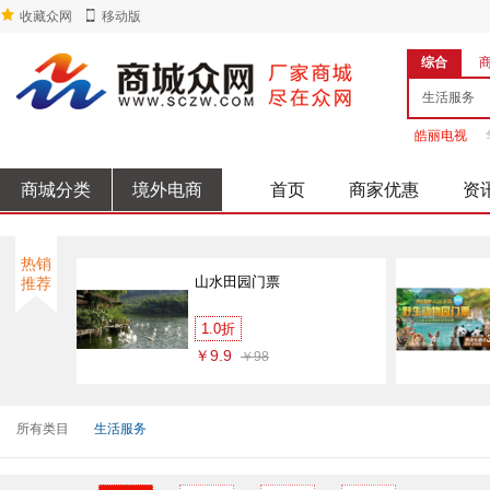
收藏众网
移动版
综合
皓丽电视
商城分类
境外电商
首页
商家优惠
资
热销
山水田园门票
推荐
1.0折
￥9.9
￥98
所有类目
生活服务