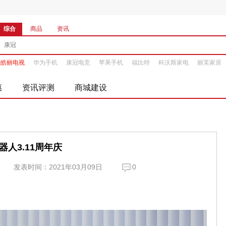
综合
商品
资讯
皓丽电视
华为手机
康冠电竞
苹果手机
福比特
科沃斯家电
丽芙家居
惠
资讯评测
商城建设
器人3.11周年庆
发表时间：2021年03月09日
0