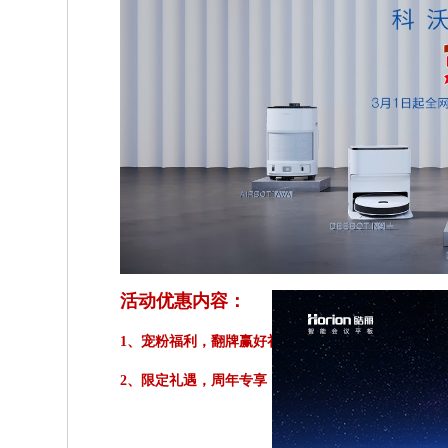
活动优惠内容：
1、宠粉福利，翻牌赢好礼
，
活动期间，每日登陆即可参
2、限定礼遇，周年专享
，
1.新人注册享20000积分叠
2.智享会会员享享积分超前抵，积分可抵