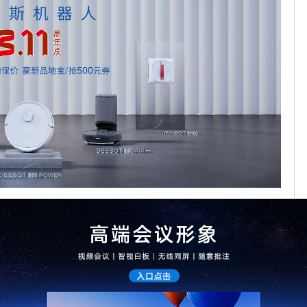
与一次，赢新品T9 POWER免单等大奖；
加包；
订单金额的20%-60%；