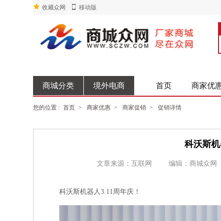
收藏众网
移动版
商城分类
境外电商
首页
商家优
您的位置 :
首页
>
商家优惠
>
商家促销
>
促销详情
科沃斯机
文章来源：互联网
编辑：商城众网
科沃斯机器人3.11周年庆！